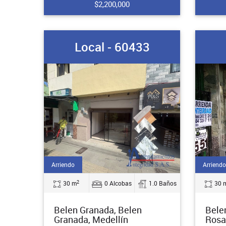
$2,200,000
Local - 60433
Arriendo
Arriendo
2
30 m
0 Alcobas
1.0 Baños
30 
Belen Granada, Belen
Bele
Granada, Medellín
Rosa