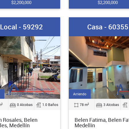
$2,200,000
$2,200,000
Local - 59292
Casa - 60355
Arriendo
2
2
m
0 Alcobas
1.0 Baños
78 m
3 Alcobas
n Rosales, Belen
Belen Fatima, Belen Fa
les, Medellín
Medellín