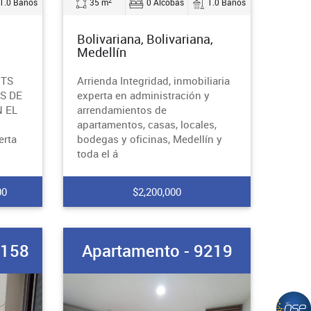
2
1.0 Baños
35 m
0 Alcobas
1.0 Baños
Bolivariana, Bolivariana,
Medellín
MTS
Arrienda Integridad, inmobiliaria
S DE
experta en administración y
 EL
arrendamientos de
apartamentos, casas, locales,
erta
bodegas y oficinas, Medellín y
toda el á
00
$2,200,000
0158
Apartamento - 9219