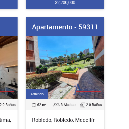
$2,200,000
Apartamento - 59311
Arriendo
2
2.0 Baños
62 m
3 Alcobas
2.0 Baños
tima,
Robledo, Robledo, Medellín