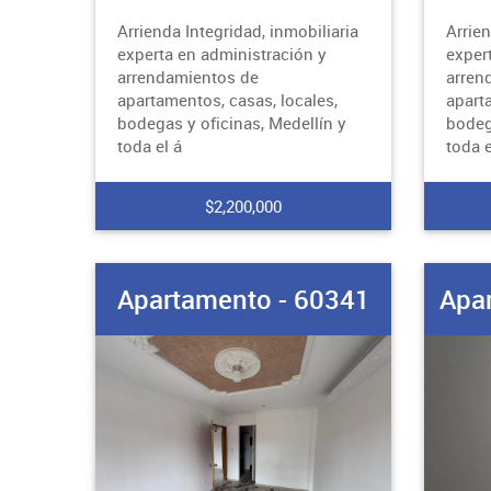
Arrienda Integridad, inmobiliaria
Arrien
experta en administración y
exper
arrendamientos de
arren
apartamentos, casas, locales,
apart
bodegas y oficinas, Medellín y
bodeg
toda el á
toda e
$2,200,000
Apartamento - 60341
Apar