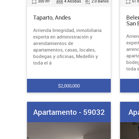
2
300 m
4 Alcobas
2.0 Baños
51 
Taparto, Andes
Bele
San 
Arrienda Integridad, inmobiliaria
Arrien
experta en administración y
exper
arrendamientos de
arren
apartamentos, casas, locales,
apart
bodegas y oficinas, Medellín y
bodeg
toda el á
toda e
$2,000,000
Apartamento - 59032
Ap