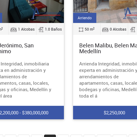
Arriendo
2
2
m
1 Alcobas
1.0 Baños
50 m
0 Alcobas
Jerónimo, San
Belen Malibu, Belen Ma
nimo
Medellín
Integridad, inmobiliaria
Arrienda Integridad, inmobil
ta en administración y
experta en administración 
damientos de
arrendamientos de
amentos, casas, locales,
apartamentos, casas, locale
as y oficinas, Medellín y
bodegas y oficinas, Medellí
l área
toda el á
2,200,000 - $380,000,000
$2,250,000