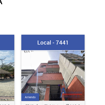
A
9
Local - 7441
Arriendo