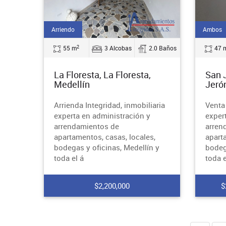
Arriendo
Ambos
2
55 m
3 Alcobas
2.0 Baños
47 
La Floresta, La Floresta,
San 
Medellín
Jeró
Arrienda Integridad, inmobiliaria
Venta 
experta en administración y
exper
arrendamientos de
arren
apartamentos, casas, locales,
apart
bodegas y oficinas, Medellín y
bodeg
toda el á
toda e
$2,200,000
$