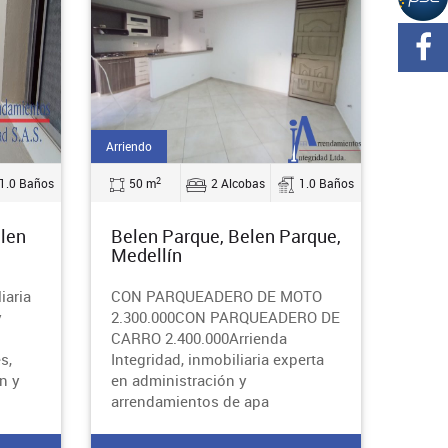
Arriendo
2
1.0 Baños
50 m
2 Alcobas
1.0 Baños
elen
Belen Parque, Belen Parque,
Medellín
iaria
CON PARQUEADERO DE MOTO
y
2.300.000CON PARQUEADERO DE
CARRO 2.400.000Arrienda
s,
Integridad, inmobiliaria experta
n y
en administración y
arrendamientos de apa