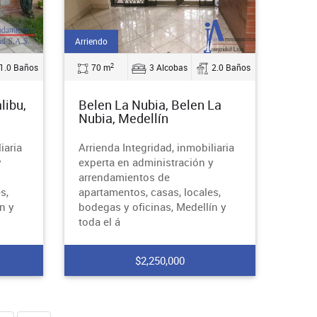
Arriendo
2
1.0 Baños
70 m
3 Alcobas
2.0 Baños
libu,
Belen La Nubia, Belen La
Nubia, Medellín
iaria
Arrienda Integridad, inmobiliaria
y
experta en administración y
arrendamientos de
s,
apartamentos, casas, locales,
n y
bodegas y oficinas, Medellín y
toda el á
$2,250,000