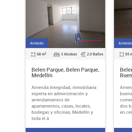
Arriendo
Arriendo
2
68 m
3 Alcobas
2.0 Baños
65 
Belen Parque, Belen Parque,
Bele
Medellín
Buen
Arrienda Integridad, inmobiliaria
Arrie
experta en administración y
buena 
arrendamientos de
comed
apartamentos, casas, locales,
dos b
bodegas y oficinas, Medellín y
en ce
toda el á