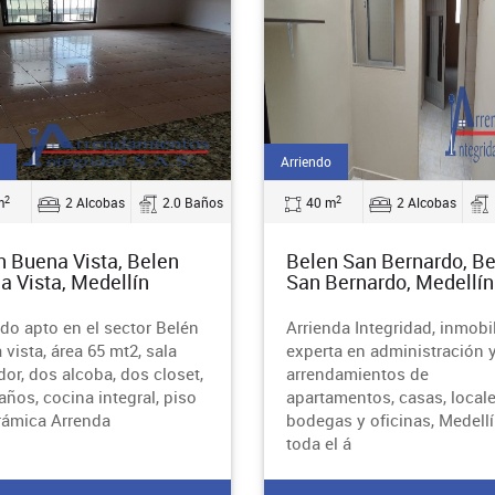
Arriendo
2
2
m
2 Alcobas
2.0 Baños
40 m
2 Alcobas
n Buena Vista, Belen
Belen San Bernardo, B
a Vista, Medellín
San Bernardo, Medellín
ndo apto en el sector Belén
Arrienda Integridad, inmobil
vista, área 65 mt2, sala
experta en administración 
or, dos alcoba, dos closet,
arrendamientos de
años, cocina integral, piso
apartamentos, casas, locale
rámica Arrenda
bodegas y oficinas, Medellí
toda el á