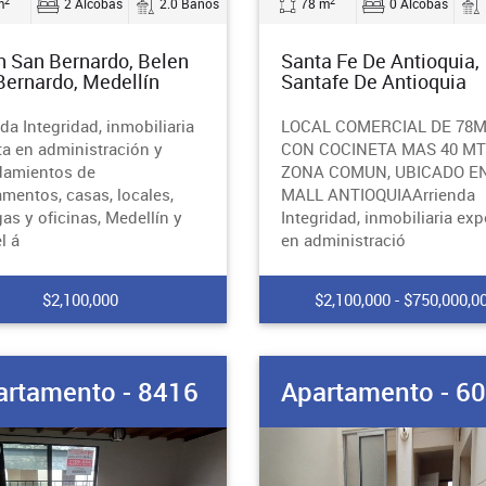
2
2
m
2 Alcobas
2.0 Baños
78 m
0 Alcobas
n San Bernardo, Belen
Santa Fe De Antioquia,
Bernardo, Medellín
Santafe De Antioquia
da Integridad, inmobiliaria
LOCAL COMERCIAL DE 78
ta en administración y
CON COCINETA MAS 40 MT
damientos de
ZONA COMUN, UBICADO EN
amentos, casas, locales,
MALL ANTIOQUIAArrienda
as y oficinas, Medellín y
Integridad, inmobiliaria exp
l á
en administració
$2,100,000
$2,100,000 - $750,000,0
artamento - 8416
Apartamento - 6