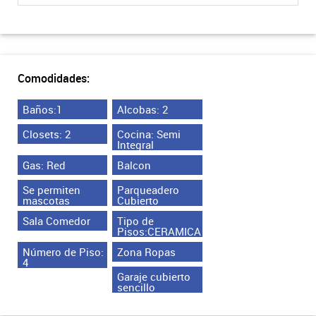
Comodidades:
Baños:1
Alcobas: 2
Closets: 2
Cocina: Semi
Integral
Gas: Red
Balcon
Se permiten
Parqueadero
mascotas
Cubierto
Sala Comedor
Tipo de
Pisos:CERAMICA
Número de Piso:
Zona Ropas
4
Garaje cubierto
sencillo