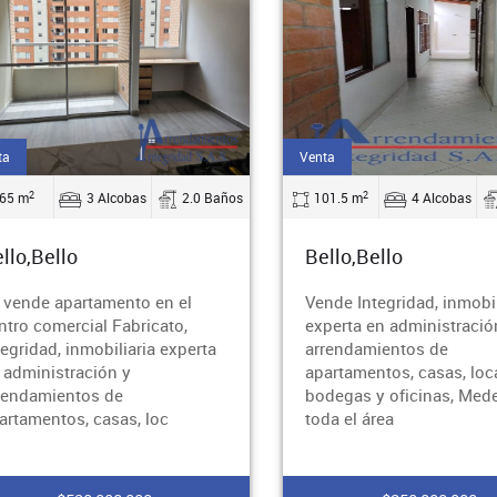
ta
Venta
2
2
65 m
3 Alcobas
2.0 Baños
101.5 m
4 Alcobas
llo,Bello
Bello,Bello
 vende apartamento en el
Vende Integridad, inmobil
ntro comercial Fabricato,
experta en administració
tegridad, inmobiliaria experta
arrendamientos de
 administración y
apartamentos, casas, loc
rendamientos de
bodegas y oficinas, Mede
artamentos, casas, loc
toda el área