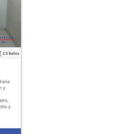
2.0 Baños
iaria
n y
ales,
llín y