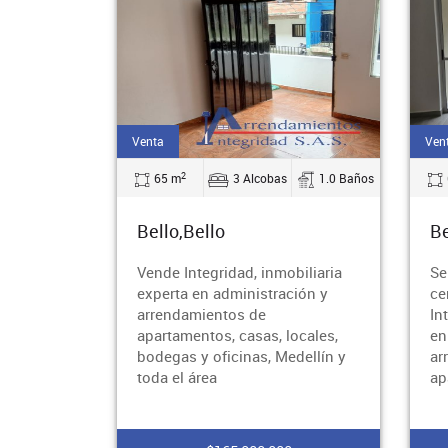
Venta
Ven
2
65 m
3 Alcobas
1.0 Baños
Bello,Bello
Be
Vende Integridad, inmobiliaria
Se
experta en administración y
ce
arrendamientos de
In
apartamentos, casas, locales,
en
bodegas y oficinas, Medellín y
ar
toda el área
ap