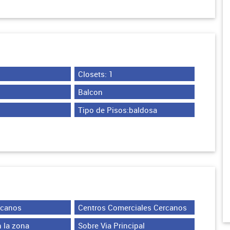
Closets: 1
Balcon
Tipo de Pisos:baldosa
rcanos
Centros Comerciales Cercanos
 la zona
Sobre Via Principal