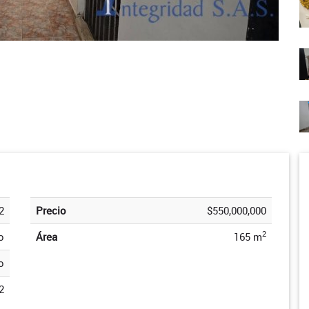
2
Precio
$550,000,000
2
o
Área
165 m
o
2