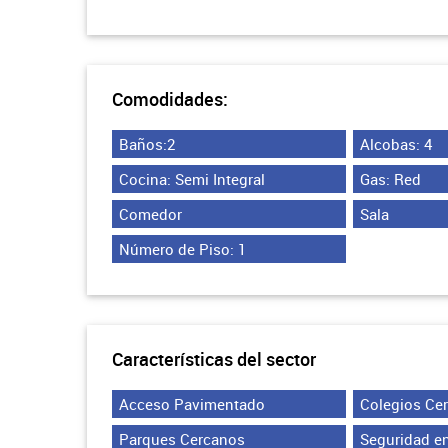
Comodidades:
Baños:2
Alcobas: 4
Cocina: Semi Integral
Gas: Red
Comedor
Sala
Número de Piso: 1
Características del sector
Acceso Pavimentado
Colegios Ce
Parques Cercanos
Seguridad en