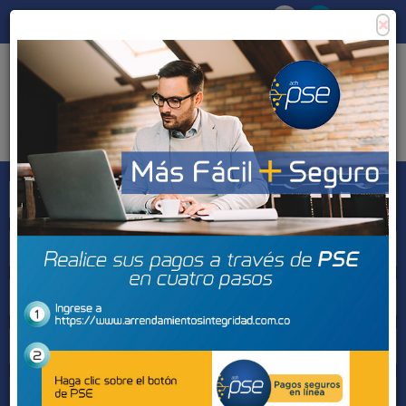
×
Consigna tu propiedad
Zona Clientes
Tipo de inmueble
Municipios
Barrios
BUSCAR