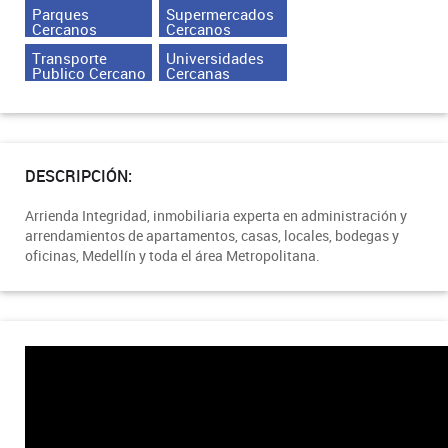
Parques
Supermercados
Cercanos
Cercanos
Transporte
Universidades
Publico Cercano
Cercanas
DESCRIPCIÓN:
Arrienda Integridad, inmobiliaria experta en administración y
arrendamientos de apartamentos, casas, locales, bodegas y
oficinas, Medellín y toda el área Metropolitana.