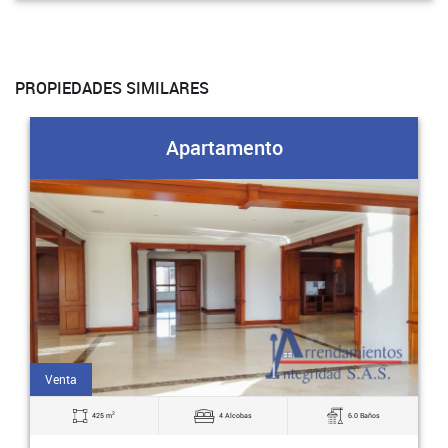
PROPIEDADES SIMILARES
Apartamento
Venta
2
425 m
4 Alcobas
6.0 Baños