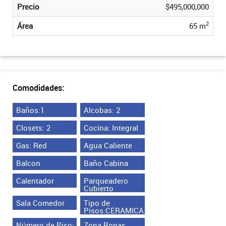
Precio
$495,000,000
2
Área
65 m
Comodidades:
Baños:1
Alcobas: 2
Closets: 2
Cocina: Integral
Gas: Red
Agua Caliente
Balcon
Baño Cabina
Calentador
Parqueadero
Cubierto
Sala Comedor
Tipo de
Pisos:CERAMICA
Número de Piso:
Zona Ropas