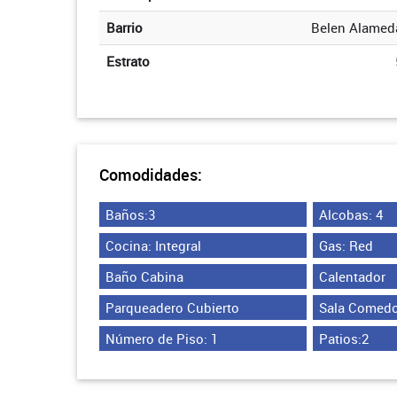
Barrio
Belen Alamed
Estrato
Comodidades:
Baños:3
Alcobas: 4
Cocina: Integral
Gas: Red
Baño Cabina
Calentador
Parqueadero Cubierto
Sala Comedo
Número de Piso: 1
Patios:2