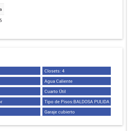
a
5
Closets: 4
Agua Caliente
Cuarto Útil
r
Tipo de Pisos:BALDOSA PULIDA
Garaje cubierto