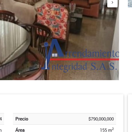
4
Precio
$790,000,000
2
n
Área
155 m