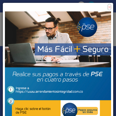
×
Consigna tu propiedad
Zona Clientes
Tipo de inmueble
Municipios
Barrios
BUSCAR