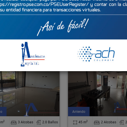
rtamento - 60113
Casa - 6392
do
Arriendo
2
2
 m
2 Alcobas
2.0 Baños
500 m
7 Alcobas