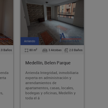
Arriendo
Arriendo
2
2
2.0 Baños
35 m
1 Alcobas
1.0 Baños
50 m
Medellín, Belen Altavista
Medel
Berna
iaria
Arrienda Integridad, inmobiliaria
Arriend
y
experta en administración y
experta
arrendamientos de
arrend
s,
apartamentos, casas, locales,
apartam
ín y
bodegas y oficinas, Medellín y
bodegas
toda el á
toda el