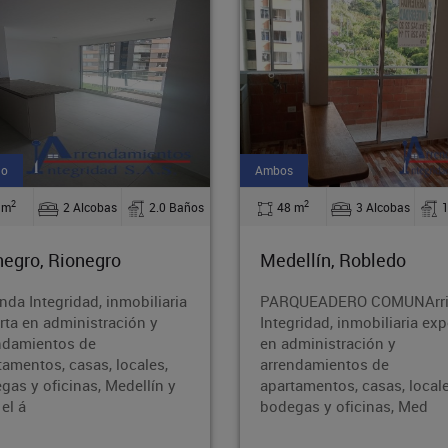
Arriendo
2
2
 m
3 Alcobas
1.0 Baños
80 m
3 Alcobas
ellín, Robledo
Medellín, Belen Parque
QUEADERO COMUNArrienda
Arrienda Integridad, inmobil
gridad, inmobiliaria experta
experta en administración 
dministración y
arrendamientos de
ndamientos de
apartamentos, casas, locale
tamentos, casas, locales,
bodegas y oficinas, Medell
gas y oficinas, Med
toda el á