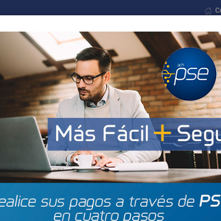
C
Formularios
Noticias
Contáctenos
$ Pagos
Municipios
Barrios