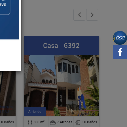
Apartamento - 58389
Venta
2
5.0 Baños
181 m
5 Alcobas
3.0 Baños