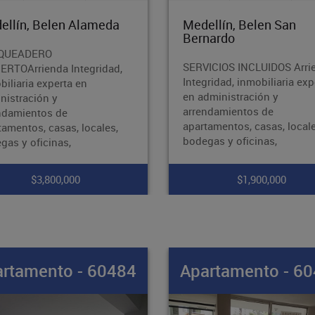
ellín, Belen San
Medellín, Conquistador
nardo
Inmueble ubicado a una cu
ICIOS INCLUIDOS Arrienda
de parques del rio, cerca al
gridad, inmobiliaria experta
palacio de exposiciones
dministración y
ubicación muy central, Arr
ndamientos de
Integridad, inmobiliaria exp
tamentos, casas, locales,
en
gas y oficinas,
$1,900,000
$8,500,000
rtamento - 60483
Apartamento - 6