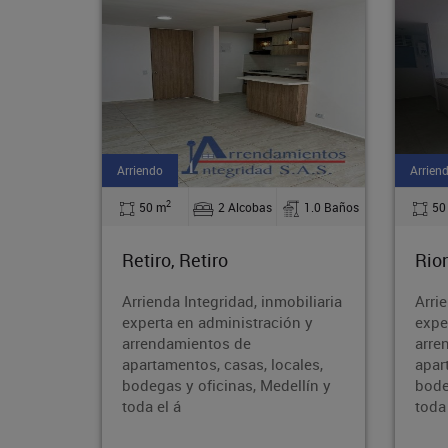
Arriendo
Ambos
2
1.0 Baños
50 m
2 Alcobas
2.0 Baños
48
Rionegro, Rionegro
Med
biliaria
Arrienda Integridad, inmobiliaria
PAR
n y
experta en administración y
Inte
arrendamientos de
en a
ales,
apartamentos, casas, locales,
arre
llín y
bodegas y oficinas, Medellín y
apar
toda el á
bode