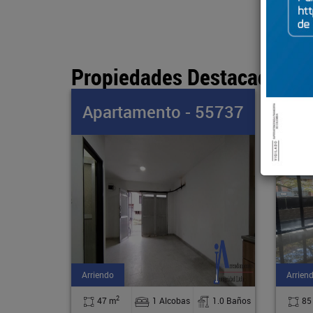
Propiedades Destacadas
55737
Apartamento - 57122
Apa
Arriendo
Arrien
2
1.0 Baños
85 m
3 Alcobas
2.0 Baños
45