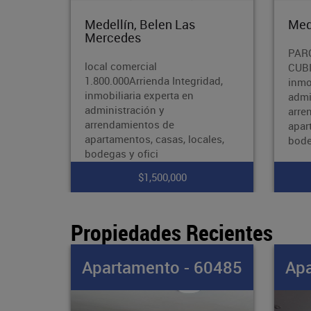
Medellín, Belen Alameda
Med
Ber
PARQUEADERO
SERV
CUBIERTOArrienda Integridad,
idad,
Inte
inmobiliaria experta en
en a
administración y
arre
arrendamientos de
apar
apartamentos, casas, locales,
ales,
bode
bodegas y oficinas,
$3,800,000
Propiedades Recientes
60485
Apartamento - 60484
Apa