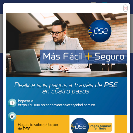
×
Consigna tu propiedad
Zona Clientes
Tipo de inmueble
Municipios
Barrios
BUSCAR