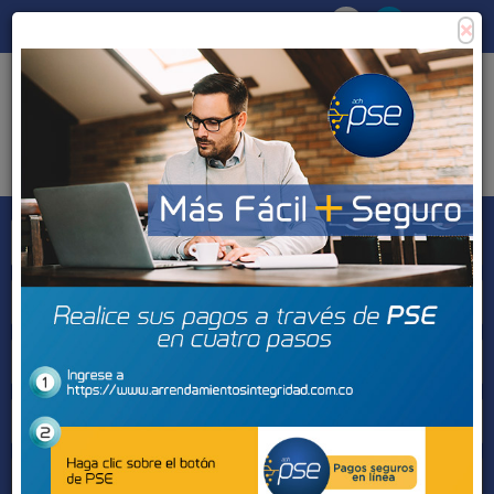
×
Consigna tu propiedad
Zona Clientes
Tipo de inmueble
Municipios
Barrios
BUSCAR