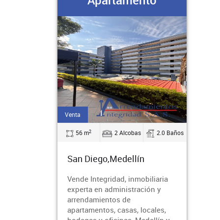
Apartamento
Venta
2
56 m
2 Alcobas
2.0 Baños
San Diego,Medellín
Vende Integridad, inmobiliaria
experta en administración y
arrendamientos de
apartamentos, casas, locales,