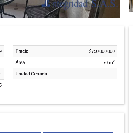
9
Precio
$750,000,000
2
n
Área
70 m
o
Unidad Cerrada
5