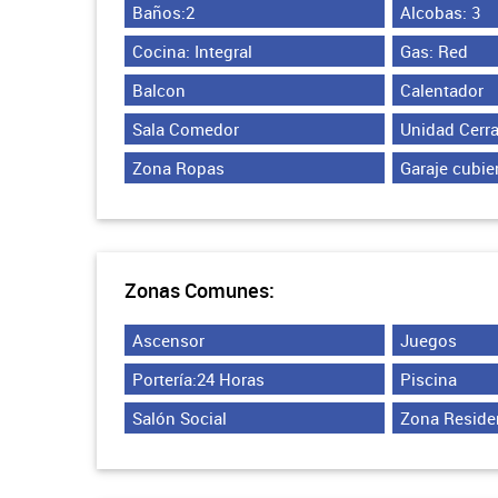
Baños:2
Alcobas: 3
Cocina: Integral
Gas: Red
Balcon
Calentador
Sala Comedor
Unidad Cerr
Zona Ropas
Garaje cubie
Zonas Comunes:
Ascensor
Juegos
Portería:24 Horas
Piscina
Salón Social
Zona Reside