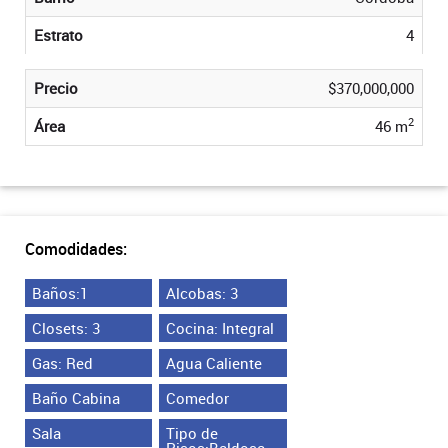
Estrato
4
Precio
$370,000,000
2
Área
46 m
Comodidades:
Baños:1
Alcobas: 3
Closets: 3
Cocina: Integral
Gas: Red
Agua Caliente
Baño Cabina
Comedor
Sala
Tipo de
Pisos:Baldosa