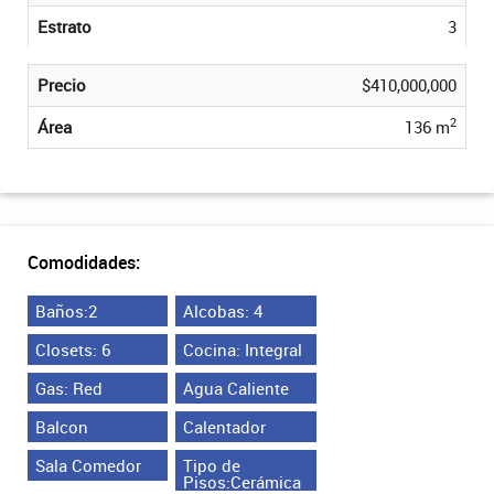
Estrato
3
Precio
$410,000,000
2
Área
136 m
Comodidades:
Baños:2
Alcobas: 4
Closets: 6
Cocina: Integral
Gas: Red
Agua Caliente
Balcon
Calentador
Sala Comedor
Tipo de
Pisos:Cerámica