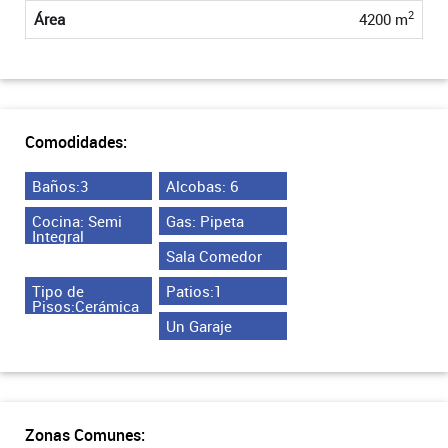
2
Área
4200 m
Comodidades:
Baños:3
Alcobas: 6
Cocina: Semi
Gas: Pipeta
Integral
Sala Comedor
Tipo de
Patios:1
Pisos:Cerámica
Un Garaje
Zonas Comunes: