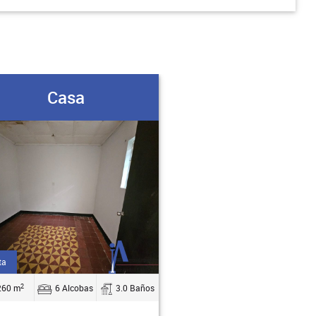
Casa
ta
2
260 m
6 Alcobas
3.0 Baños