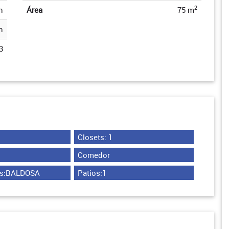
2
n
Área
75 m
n
3
Closets: 1
Comedor
os:BALDOSA
Patios:1