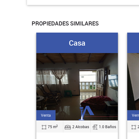
PROPIEDADES SIMILARES
Casa
Venta
Ven
2
75 m
2 Alcobas
1.0 Baños