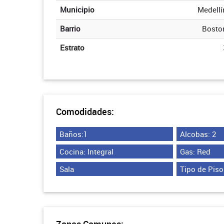
Municipio
Medellí
Barrio
Bosto
Estrato
Comodidades:
Baños:1
Alcobas: 2
Cocina: Integral
Gas: Red
Sala
Tipo de Pis