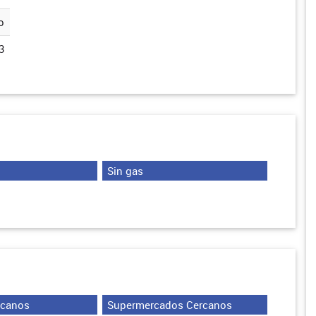
o
3
Sin gas
rcanos
Supermercados Cercanos