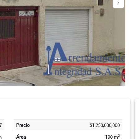
7
Precio
$1,250,000,000
2
n
Área
190 m