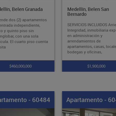
ellín, Belen San
Medellín, Belen Alame
nardo
PARQUEADERO
ICIOS INCLUIDOS Arrienda
CUBIERTOArrienda Integrid
gridad, inmobiliaria experta
inmobiliaria experta en
dministración y
administración y
ndamientos de
arrendamientos de
tamentos, casas, locales,
apartamentos, casas, locale
gas y oficinas,
bodegas y oficinas,
$1,900,000
$3,800,000
rtamento - 60483
Apartamento - 6