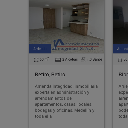
Arriendo
Ambos
2
1.0 Baños
50 m
2 Alcobas
2.0 Baños
48
Rionegro, Rionegro
Med
biliaria
Arrienda Integridad, inmobiliaria
PAR
n y
experta en administración y
Inte
arrendamientos de
en a
ales,
apartamentos, casas, locales,
arre
llín y
bodegas y oficinas, Medellín y
apar
toda el á
bode