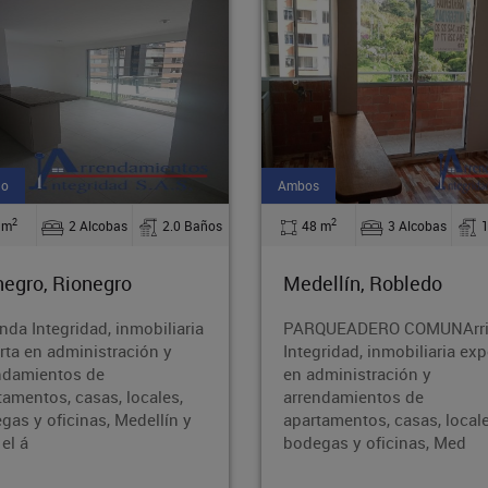
Arriendo
2
2
 m
3 Alcobas
1.0 Baños
80 m
3 Alcobas
ellín, Robledo
Medellín, Belen Parque
QUEADERO COMUNArrienda
Arrienda Integridad, inmobil
gridad, inmobiliaria experta
experta en administración 
dministración y
arrendamientos de
ndamientos de
apartamentos, casas, locale
tamentos, casas, locales,
bodegas y oficinas, Medell
gas y oficinas, Med
toda el á