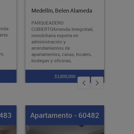
da
Medellín, Belen Las
Mercedes
local comercial
ad,
1.800.000Arrienda Integridad,
inmobiliaria experta en
administración y
arrendamientos de
s,
apartamentos, casas, locales,
bodegas y ofici
$1,500,000
0482
Apartaestudio - 60481
Apar