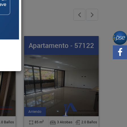
7122
Apartamento - 55737
Arriendo
2
2.0 Baños
47 m
1 Alcobas
1.0 Baños