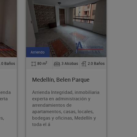
Arriendo
Arriendo
2
2
2.0 Baños
35 m
1 Alcobas
1.0 Baños
50 m
Medellín, Belen Altavista
Medel
Berna
iaria
Arrienda Integridad, inmobiliaria
Arriend
y
experta en administración y
experta
arrendamientos de
arrend
s,
apartamentos, casas, locales,
apartam
ín y
bodegas y oficinas, Medellín y
bodegas
toda el á
toda el