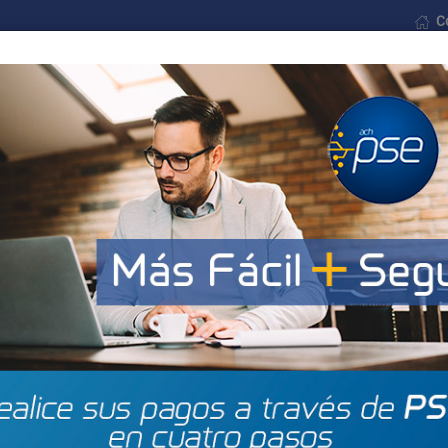
C
Formularios
Noticias
Contáctenos
$ Pagos
Municipios
Barrios