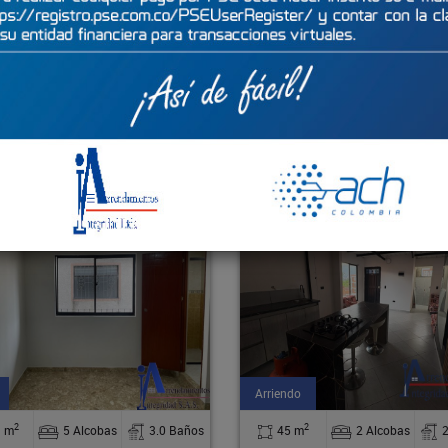
rtamento - 60113
Apartamento - 5
do
Arriendo
2
2
 m
2 Alcobas
2.0 Baños
85 m
3 Alcobas